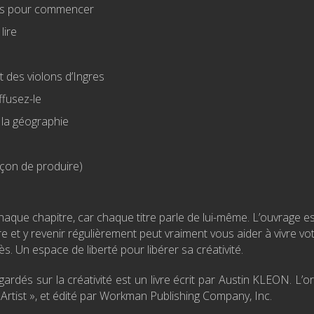
tes pour commencer
lire
t des violons d’Ingres
ffusez-le
la géographie
açon de produire)
chaque chapitre, car chaque titre parle de lui-même. L’ouvrage es
ce lire et y revenir régulièrement peut vraiment vous aider à vivre vo
s. Un espace de liberté pour libérer sa créativité.
s sur la créativité est un livre écrit par Austin KLEON. L’ori
an Artist », et édité par Workman Publishing Company, Inc.