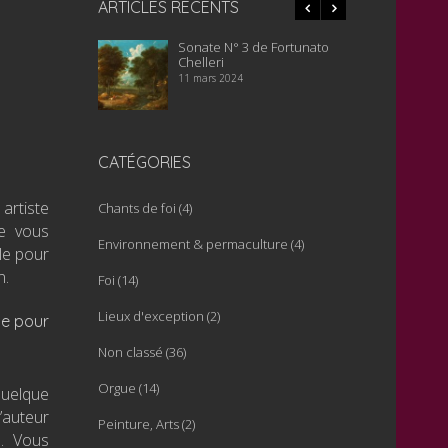
ARTICLES RÉCENTS
Sonate N° 3 de Fortunato
Ancien orgue Walker du
Chelleri
temple de Saignelégier
11 mars 2024
16 janvier 2024
CATÉGORIES
artiste
Chants de foi
(4)
je vous
Environnement & permaculture
(4)
le pour
n.
Foi
(14)
Lieux d'exception
(2)
me pour
Non classé
(36)
Orgue
(14)
quelque
’auteur
Peinture, Arts
(2)
s. Vous