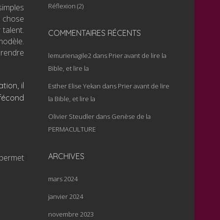
Réflexion
(2)
simples
e chose
 talent.
COMMENTAIRES RÉCENTS
modèle.
pprendre
lemurienagile2
dans
Prier avant de lire la
Bible, et lire la
ion, il
Esther Elise Yekan
dans
Prier avant de lire
 fécond
la Bible, et lire la
Olivier Steudler
dans
Genèse de la
PERMACULTURE
ARCHIVES
 permet
mars 2024
janvier 2024
novembre 2023