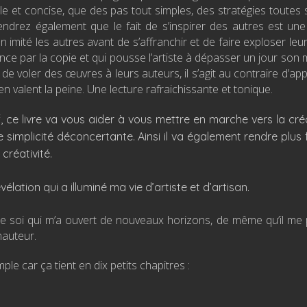
le et concise, que des pas tout simples, des stratégies toutes 
ndrez également que le fait de s’inspirer des autres est un
imité les autres avant de s’affranchir et de faire exploser leur
e par la copie et qui pousse l’artiste à dépasser un jour son 
 de voler des œuvres à leurs auteurs, il s’agit au contraire d’a
en valent la peine. Une lecture rafraichissante et tonique.
 ce livre va vous aider à vous mettre en marche vers la créat
simplicité déconcertante. Ainsi il va également rendre plus
créativité.
lation qui a illuminé ma vie d’artiste et d’artisan.
rt de soi qui m’a ouvert de nouveaux horizons, de même qu’il me
hauteur.
ple car ça tient en dix petits chapitres :