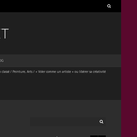
Rechercher :
ET
OG
 classé
/
Peinture, Arts
/
« Voler comme un artiste » ou libérer sa créativité
Rechercher :