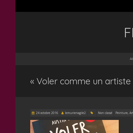
F
A
« Voler comme un artiste »
24 octobre 2016
lemurienagile2
Non classé
Peinture, Ar