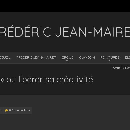
RÉDÉRIC JEAN-MAIR
CCUEIL
FRÉDÉRIC JEAN-MAIRET
ORGUE
CLAVECIN
PEINTURES
BL
Accueil
/
Non
 ou libérer sa créativité
ts
0 Commentaire