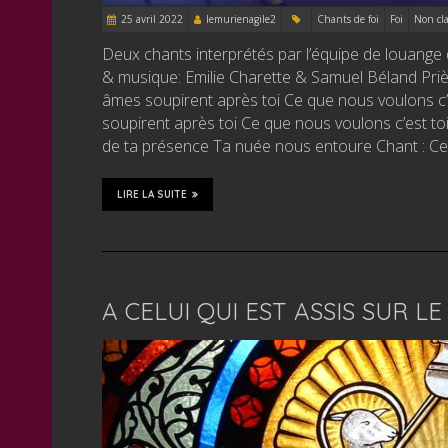
25 avril 2022
lemurienagile2
Chants de foi
Foi
Non cla
Deux chants interprétés par l’équipe de louange
& musique: Emilie Charette & Samuel Béland Pri
âmes soupirent après toi Ce que nous voulons 
soupirent après toi Ce que nous voulons c’est t
de ta présence Ta nuée nous entoure Chant : Ce q
LIRE LA SUITE
A CELUI QUI EST ASSIS SUR L