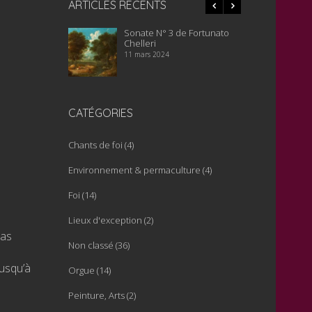
ARTICLES RÉCENTS
 3 de Fortunato
Ancien orgue Walker du
Le
temple de Saignelégier
te
en
4
16 janvier 2024
no
22 
CATÉGORIES
Chants de foi
(4)
Environnement & permaculture
(4)
Foi
(14)
Lieux d'exception
(2)
pas
Non classé
(36)
jusqu’à
Orgue
(14)
Peinture, Arts
(2)