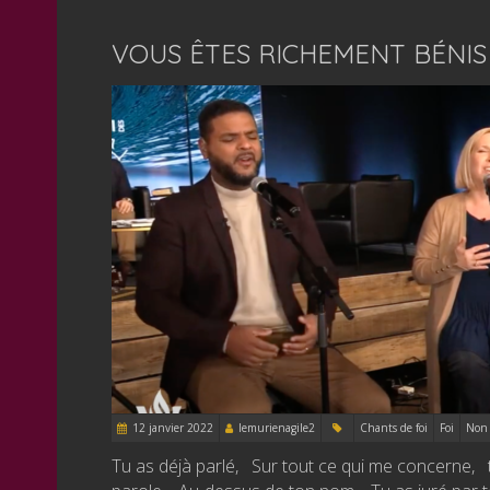
VOUS ÊTES RICHEMENT BÉNIS
12 janvier 2022
lemurienagile2
Chants de foi
Foi
Non 
Tu as déjà parlé, Sur tout ce qui me concerne, t