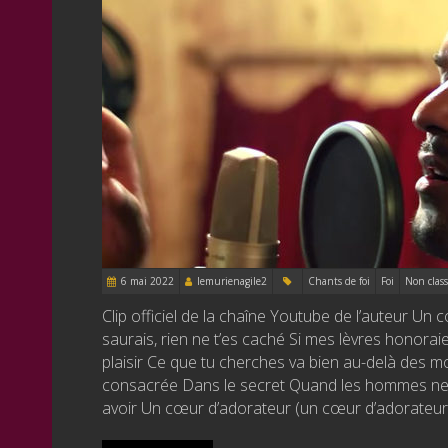
6 mai 2022
lemurienagile2
Chants de foi
Foi
Non class
Clip officiel de la chaîne Youtube de l’auteur Un c
saurais, rien ne t’es caché Si mes lèvres honora
plaisir Ce que tu cherches va bien au-delà des mo
consacrée Dans le secret Quand les hommes ne me
avoir Un cœur d’adorateur (un cœur d’adorateu