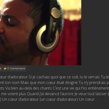
Sonate N°
Chelleri
11 mars 202
é
0 Commentaire
œur d’adorateur Si je cachais quoi que ce soit, tu le verrais Tu le
ient ton nom Mais que mon cœur était éloigné Tu n’y prendrais 
ts Va bien au-delà des chants C’est une vie qui t’es entièrement
 voient plus Quand j’ai devancé l’aurore Je veux tout laisser 
r) Un cœur d’adorateur (un cœur d’adorateur) Un cœur…