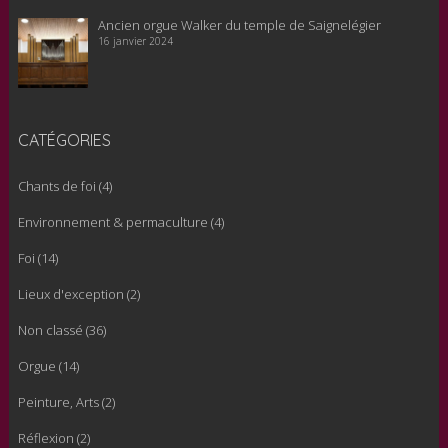
gue Walker du temple de Saignelégier
Le nouvel orgue
cours de remon
2024
22 novembre 2023
CATÉGORIES
Chants de foi
(4)
Environnement & permaculture
(4)
Foi
(14)
Lieux d'exception
(2)
Non classé
(36)
Orgue
(14)
Peinture, Arts
(2)
Réflexion
(2)