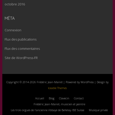
octobre 2016
MÉTA
Connexion
Flux des publications
Flux des commentaires
Site de WordPress-FR
Copyright © 2014-2026 Frédéric Jean-Mairet | Powered by WordPress | Design by
Iceable Themes
Accueil
Blog
Clavecin
Contact
Frédéric Jean-Mairet, musicien et peintre
Les trois orgues de l’ancienne Abbaye de Bellelay /BE Suisse
Musique privée