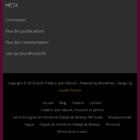
MÉTA
Connexion
Flux des publications
Flux des commentaires
Site de WordPress-FR
Copyright © 2014-2026 Frédéric Jean-Mairet | Powered by WordPress | Design by
Iceable Themes
Accueil
Blog
Clavecin
Contact
Frédéric Jean-Mairet, musicien et peintre
Les trois orgues de l’ancienne Abbaye de Bellelay /BE Suisse
Musique privée
Orgue
Orgues de l’ancienne Abbaye de Bellelay
Peintures
Peintures en travail