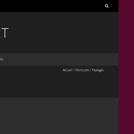
Rechercher :
ET
OG
Accueil
/
Peintures
/
Paysages