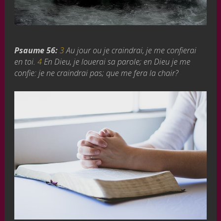
Psaume 56:
3
Au jour ou je craindrai, je me confierai
en toi.
4
En Dieu, je louerai sa parole; en Dieu je me
confie: je ne craindrai pas; que me fera la chair?