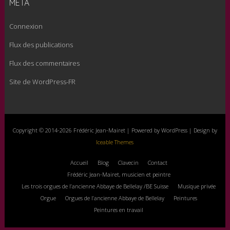
MÉTA
Connexion
Flux des publications
Flux des commentaires
Site de WordPress-FR
Copyright © 2014-2026 Frédéric Jean-Mairet | Powered by WordPress | Design by
Iceable Themes
Accueil
Blog
Clavecin
Contact
Frédéric Jean-Mairet, musicien et peintre
Les trois orgues de l’ancienne Abbaye de Bellelay /BE Suisse
Musique privée
Orgue
Orgues de l’ancienne Abbaye de Bellelay
Peintures
Peintures en travail