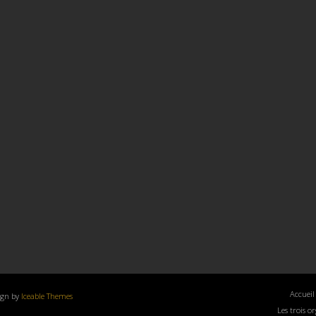
Accueil
ign by
Iceable Themes
Les trois o