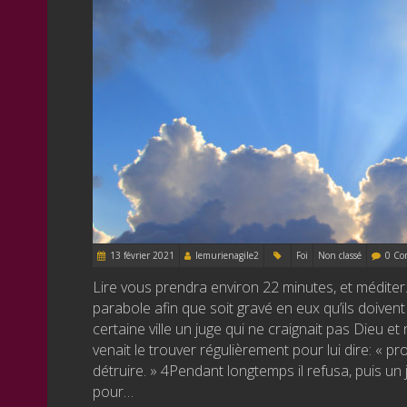
13 février 2021
lemurienagile2
Foi
Non classé
0 Co
Lire vous prendra environ 22 minutes, et méditer… 
parabole afin que soit gravé en eux qu’ils doiven
certaine ville un juge qui ne craignait pas Dieu et
venait le trouver régulièrement pour lui dire: «
détruire. » 4Pendant longtemps il refusa, puis un j
pour…