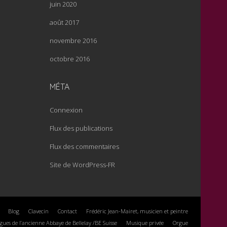
juin 2020
août 2017
novembre 2016
octobre 2016
MÉTA
Connexion
Flux des publications
Flux des commentaires
Site de WordPress-FR
Blog
Clavecin
Contact
Frédéric Jean-Mairet, musicien et peintre
rgues de l’ancienne Abbaye de Bellelay /BE Suisse
Musique privée
Orgue