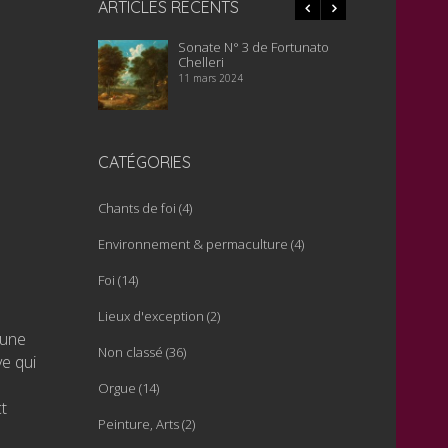
ARTICLES RÉCENTS
Sonate N° 3 de Fortunato
Ancien 
Chelleri
temple d
11 mars 2024
16 janvier
CATÉGORIES
Chants de foi
(4)
Environnement & permaculture
(4)
Foi
(14)
Lieux d'exception
(2)
 une
Non classé
(36)
ve qui
Orgue
(14)
t
Peinture, Arts
(2)