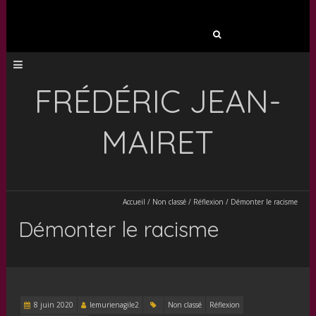
Rechercher :
FRÉDÉRIC JEAN-
MAIRET
Accueil
/
Non classé
/
Réflexion
/
Démonter le racisme
Démonter le racisme
8 juin 2020
lemurienagile2
Non classé
Réflexion