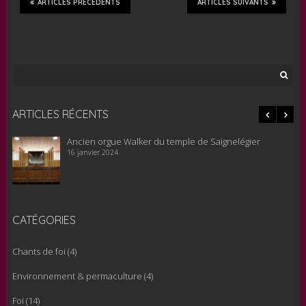
ARTICLES PRÉCÉDENTS
ARTICLES SUIVANTS
Rechercher :
ARTICLES RÉCENTS
Ancien orgue Walker du temple de Saignelégier
Le nou
cours
16 janvier 2024
22 nove
CATÉGORIES
Chants de foi
(4)
Environnement & permaculture
(4)
Foi
(14)