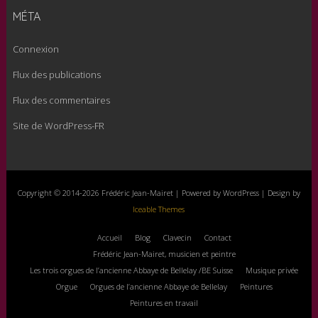
MÉTA
Connexion
Flux des publications
Flux des commentaires
Site de WordPress-FR
Copyright © 2014-2026 Frédéric Jean-Mairet | Powered by WordPress | Design by
Iceable Themes
Accueil
Blog
Clavecin
Contact
Frédéric Jean-Mairet, musicien et peintre
Les trois orgues de l’ancienne Abbaye de Bellelay /BE Suisse
Musique privée
Orgue
Orgues de l’ancienne Abbaye de Bellelay
Peintures
Peintures en travail